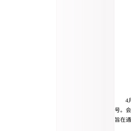
4
号。会
旨在通