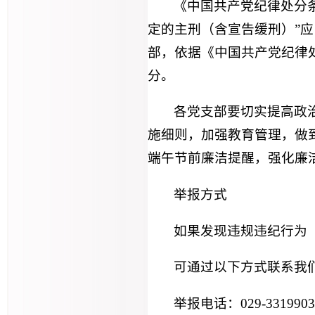
《中国共产党纪律处分
定的主刑（含宣告缓刑）”
部，依据《中国共产党纪律
分。
各党支部要切实提高政
施细则，加强教育管理，做
端午节前廉洁提醒，强化廉
举报方式
如果发现违规违纪行为
可通过以下方式联系我
举报电话：029-3319903