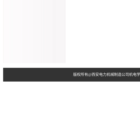
版权所有@西安电力机械制造公司机电学院 电