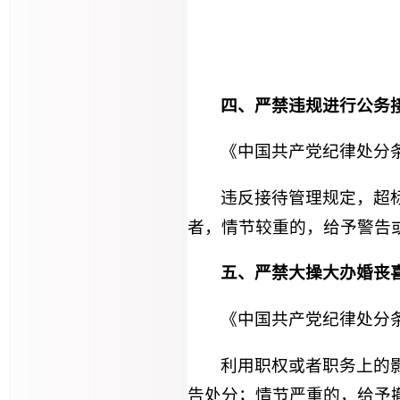
四、严禁违规进行公务
《中国共产党纪律处分
违反接待管理规定，超
者，情节较重的，给予警告
五、严禁大操大办婚丧
《中国共产党纪律处分
利用职权或者职务上的
告处分；情节严重的，给予