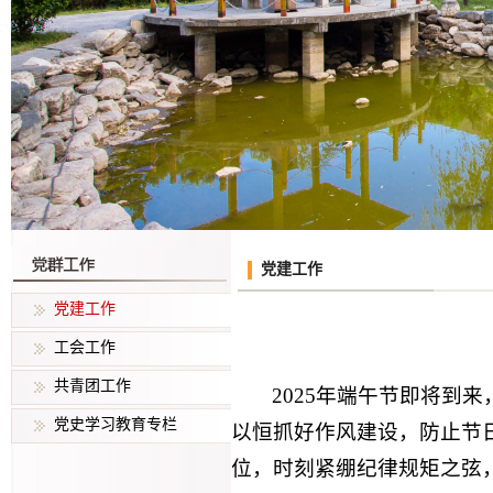
党建工作
党建工作
工会工作
共青团工作
2025年端午节即将到
党史学习教育专栏
以恒抓好作风建设，防止节
位，时刻紧绷纪律规矩之弦